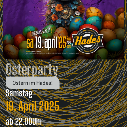
Osterparty
Ostern im Hades!
Samstag
19. April 2025
ab
22.00
Uhr